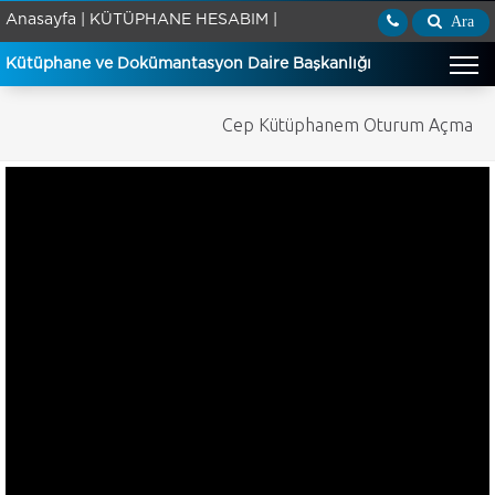
Anasayfa |
KÜTÜPHANE HESABIM |
Ara
Kütüphane ve Dokümantasyon Daire Başkanlığı
Cep Kütüphanem Oturum Açma